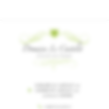
DOMAINE LE CASTELET 119
CHEMIN DU CASTELET 119-
121 81100 CASTRES
+33(0) 5 63 35 96 27