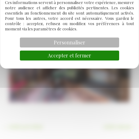
réservation ci-contre.
Ces informations servent à personnaliser votre expérience, mesurer
notre audience et afficher des publicités pertinentes. Les cookies
essentiels au fonctionnement du site sont automatiquement activés.
Pour tous les autres, votre accord est nécessaire. Vous gardez le
contrôle : acceptez, refusez ou modifiez vos préférences à tout
moment via les paramètres de cookies.
Personnaliser
Accepter et fermer
←
Article précédent
Article suivant
→