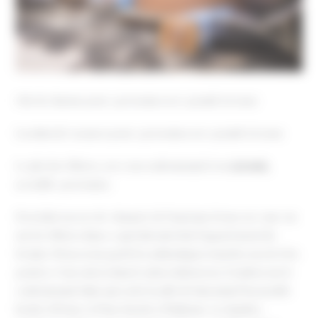
Gîte de charme pour 2 personnes avec grande terrasse
Location de vacances pour 2 personnes avec grande terrasse
Le gîte des Oliviers, avec son confessionnal et son
jacuzzi,
accueille 2 personnes.
Il est situé au rez-de-chaussée de l’ancienne ferme avec une vue
sur les Oliviers dans ce qui était autrefois l’appartement du
fermier. Nous avons gardé les authentiques tomettes au sol et les
poutres. Vous entrez dans le salon chaleureux et tombez sur le
confessionnal chiné qui cache la salle de bain muni d’un meuble
lavabo XIXème et d’une douche à l’italienne. La chambre