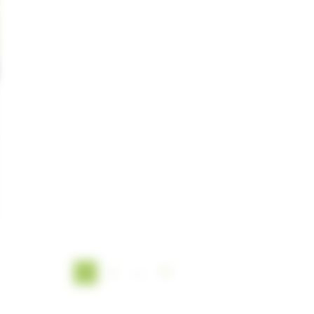
1
2
…
8