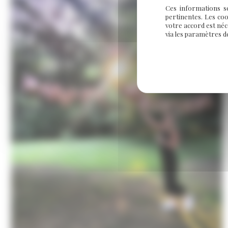
Ces informations se
sans
pertinentes. Les coo
beurre
votre accord est néc
via les paramètres d
et
sans
gluten