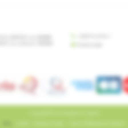
+33(0) 5 63 35 96 27
LE CASTELET 119 CHEMIN
LET 119-121 81100 CASTRES
Écrivez-nous
Copyright © 2026 Domaine Le Castelet
Blog
Activités
Mentions Légales
Charte d’utilisation des données