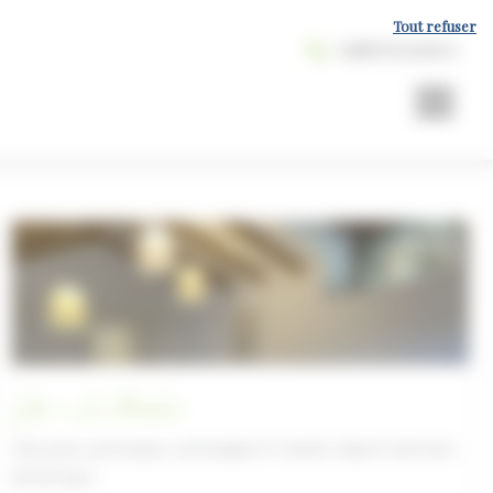
Tout refuser
+33(0) 5 63 35 96 27
Gîte – La Borderie
Gîte pour 4 personnes, au Domaine le Castelet, dans le sud ouest
de la France