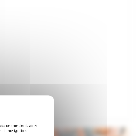
Domaine
Le
Castelet
dans
le
Tarn
ous permettent, ainsi
 de navigation.