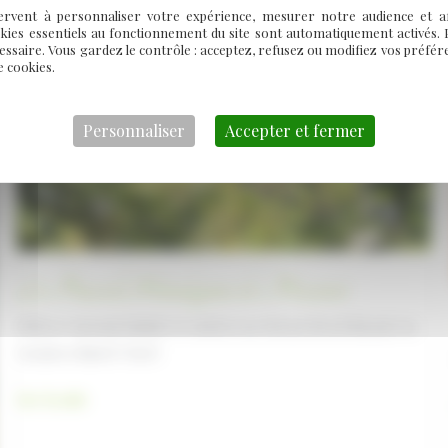
rvent à personnaliser votre expérience, mesurer notre audience et aff
kies essentiels au fonctionnement du site sont automatiquement activés. 
essaire. Vous gardez le contrôle : acceptez, refusez ou modifiez vos préf
e cookies.
Personnaliser
Accepter et fermer
La Passerelle Himalayenne de Mazamet
Offrez-vous une balade à 70 mètres au-dessus du sol durant vos
vacances dans le Tarn !
La
Lire la suite
Passerelle