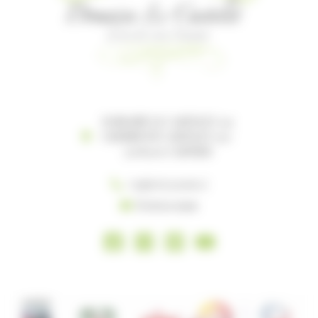
DOMAINE LE CASTELET 119
CHEMIN DU CASTELET 119-
121 81100 CASTRES
+33(0) 5 63 35 96 27
Écrivez-nous