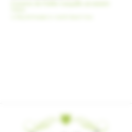
L’oeuvre de Pablo Gargallo au musée
Goya
Le Blog du Domaine Le Castelet dans le Tarn