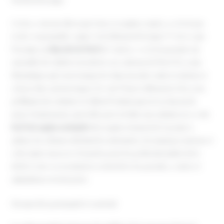
Un Noël féerique
Certes, vous me direz que tous ces sapins coupés, ce n’est pas
écolo-responsable ; mais c’est tellement féerique ! C’est ce que
l’on aime au
Marché de Noël
de Castres : ce n’est pas juste un
ensemble de chalets où acheter ses cadeaux de Noel. Il y a une
thématique qui vous transporte dans un autre univers (même si
cela ne dure qu’un temps). De voir l’émerveillement et les yeux
pétillants des enfants réveillent l’enfant qui est en chacun de
nous. Et justement, une belle part est faite aux enfants avec cette
forêt de sapins enchantée
(les sapins viennent de Lacaune à
45km), les cabanes abritant les automates, les manèges anciens et
cette année un accro-branche pour les petits intrépides (très
drôle à voir ces aventuriers en herbe!), les parades, contes et
animations en tout genre.
Un marché gourmand et convivial