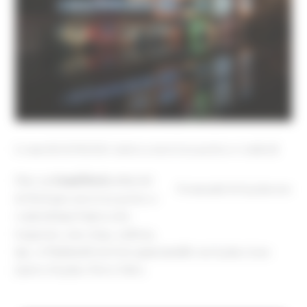
Le marché de Noël de Castres a ouvert ses portes ce vendredi
Place au
Grand Nord
au Marché
Promenade de la princesse
de Noël qui a ouvert ses portes ce
vendredi dans l’univers des
trappeurs, ours, loup, caribous,
tipi…et l’habituelle forêt de sapins installée sur la place Jean-
Jaurès et la place Pierre Fabre.