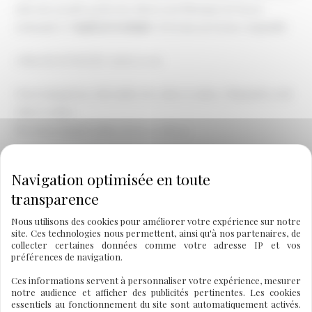
plus une grande partie des objets sont fabriqués de façon
artisanale et “
made in Occitanie
“, d’où une précieuse originalité.
e Marché de Noël de Castres 2016
Ouvert jusqu’au 27 décembre de 10h00 à 19h30 ; Dimanche 25 de
15h30 à 19h30
Nocturne jusqu’à 21h00, le 16, 17, 18, 23
←
Article précédent
Article suivant
→
Nous utilisons des cookies pour améliorer votre expérience sur notre
site. Ces technologies nous permettent, ainsi qu'à nos partenaires, de
collecter certaines données comme votre adresse IP et vos
préférences de navigation.
A découvrir également
Ces informations servent à personnaliser votre expérience, mesurer
notre audience et afficher des publicités pertinentes. Les cookies
essentiels au fonctionnement du site sont automatiquement activés.