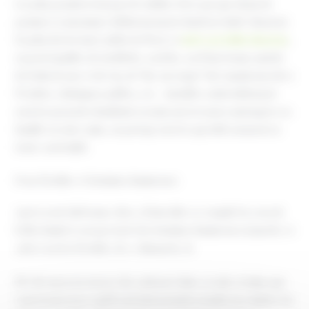
Les plus grands n’ont pas été oubliés. Il n’y pas que du jus de
pomme à consommer (délicieusement chaud au chalet Alsacien).
En plus des bretzel, sablés de Noel, et
autres produits alsaciens
,
on peut ripailler de tartiflette, raclette, ou d’une bonne assiette
de fruits de mer et de vin, de “tire sur neige” du Canada (sucette à
l’érable), châtaignes grillées, etc… Installés confortablement
sous les parasols chauffants ou assis aux terrasses aménagées en
famille ou entre amis, on partage un très agréable moment en
toute convivialité.
Feux d’artifice et fontaines lumineuses
Après avoir fait bonne chère, il faut aller se remplir les yeux de
belles lumières au spectacle des fontaines lumineuses (samedi 17 à
19h) et au feu d’artifice de ce dimanche 18.
PS : Si vous avez encore des cadeaux à faire, je suis certaine que
vous trouverez ce qu’il vous faut parmi les nombreux chalets. En